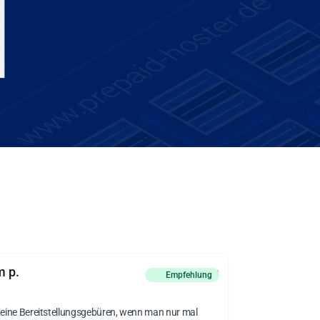
m p.
vor 4 Monaten
Empfehlung
eine Bereitstellungsgebüren, wenn man nur mal