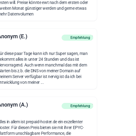
esten will. Preise könnte ewt nach dem ersten oder
weiten Monat günstiger werden und gerne etwas
ehr Datenvolumen
Anonym (E.)
vor 6 Monaten
Empfehlung
ür diese paar Tage kann ich nur Super sagen, man
ekommt alles in unter 24 Stunden und das ist
ervorragend. Auch wenn manchmal das mit dem
arten bis z.b. die DNS von meiner Domain auf
einem Server verfügbar ist nervig ist da ich bei
ntwicklung von meiner ...
Anonym (A.)
vor 3 Monaten
Empfehlung
lles in allem ist prepaid-hoster.de ein exzellenter
oster. Für diesen Preis bieten sie mit ihrer EPYC-
lattform unschlagbare Performance, die