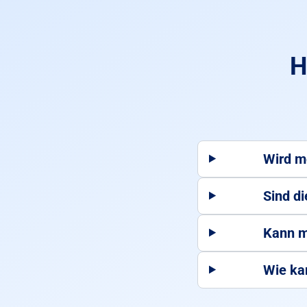
H
Wird m
Sind d
Kann m
Wie ka