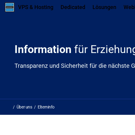
Zum Inhalt springen
Zum ersten Navigationslink springen
N
VPS & Hosting
Dedicated
Lösungen
Web
Information
für Erziehun
Transparenz und Sicherheit für die nächste G
Über uns
Elterninfo