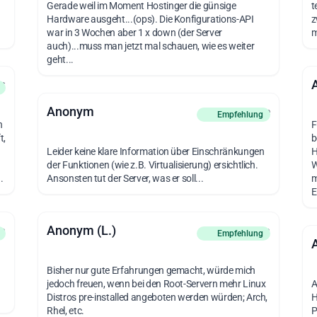
Gerade weil im Moment Hostinger die günsige
t
Hardware ausgeht...(ops). Die Konfigurations-API
z
war in 3 Wochen aber 1 x down (der Server
m
auch)...muss man jetzt mal schauen, wie es weiter
geht...
at
Anonym
vor 1 Woche
Empfehlung
n
F
t,
b
Leider keine klare Information über Einschränkungen
H
der Funktionen (wie z.B. Virtualisierung) ersichtlich.
W
.
Ansonsten tut der Server, was er soll...
m
E
Anonym (L.)
en
vor 3 Wochen
Empfehlung
Bisher nur gute Erfahrungen gemacht, würde mich
jedoch freuen, wenn bei den Root-Servern mehr Linux
A
Distros pre-installed angeboten werden würden; Arch,
H
Rhel, etc.
P