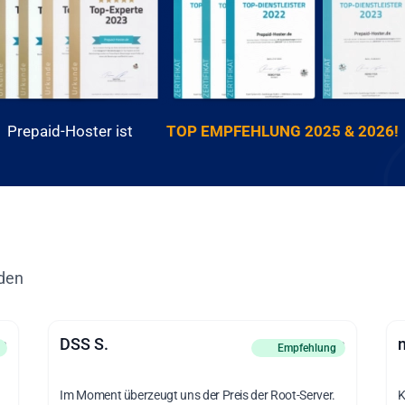
Prepaid-Hoster ist
TOP EMPFEHLUNG 2025 & 2026!
den
DSS S.
en
vor 2 Wochen
Empfehlung
Im Moment überzeugt uns der Preis der Root-Server.
K