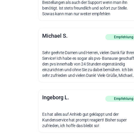
Bestellungen als auch der Support wenn man ihn
benötigt. Ist stets freundlich und sofort zur Stelle.
Sowas kann man nur weiter empfehlen
Michael S.
vor 1 Mon
Empfehlung
Sehr geehrte Damen und Herren, vielen Dank für Ihre
Service! Ich habe es sogar als pvs- Banause geschaff
den pvs innerhalb von 24 Stunden eigenständig
einzurichten und ohne Sie zu dabei bemühen. Ich bin
sehr zufrieden und vielen Dank! Viele Grüße, Michael..
Ingeborg L.
vor 3 Monat
Empfehlung
Es hat alles auf Anhieb gut geklappt und der
Kundenservice hat prompt reagiert! Bisher super
zufrieden, ich hoffe das bleibt so!