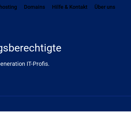
ach ganz unten springen
hosting
Domains
Hilfe & Kontakt
Über uns
gsberechtigte
eneration IT-Profis.