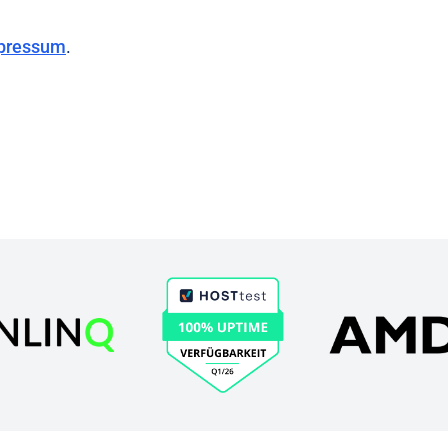
pressum
.