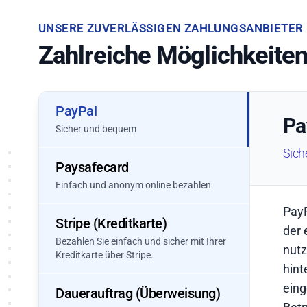
UNSERE ZUVERLÄSSIGEN ZAHLUNGSANBIETER
Zahlreiche Möglichkeite
PayPal
Pa
Sicher und bequem
Sich
Paysafecard
Einfach und anonym online bezahlen
PayP
Stripe (Kreditkarte)
der 
Bezahlen Sie einfach und sicher mit Ihrer
nutz
Kreditkarte über Stripe.
hint
eing
Dauerauftrag (Überweisung)