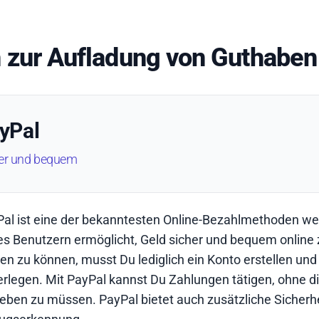
n zur Aufladung von Guthaben
yPal
er und bequem
al ist eine der bekanntesten Online-Bezahlmethoden weltw
es Benutzern ermöglicht, Geld sicher und bequem onlin
en zu können, musst Du lediglich ein Konto erstellen und
erlegen. Mit PayPal kannst Du Zahlungen tätigen, ohne d
eben zu müssen. PayPal bietet auch zusätzliche Sicherh