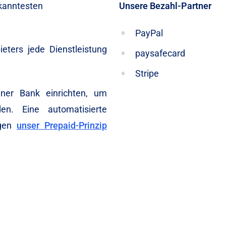
ekanntesten
Unsere Bezahl-Partner
PayPal
ters jede Dienstleistung
paysafecard
Stripe
ner Bank einrichten, um
en. Eine automatisierte
egen
unser Prepaid-Prinzip