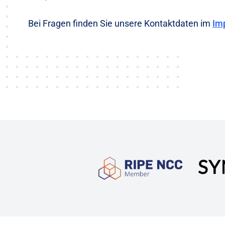
Bei Fragen finden Sie unsere Kontaktdaten im
Im
Partnerschaften