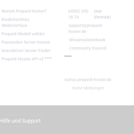
WISSENSWERT
BERATUNG & SUPPORT
Warum Prepaid Hoster?
04562 200
(nur
18 74
Vertrieb)
Kinderleichtes
Webinterface
support@prepaid-
hoster.de
Prepaid‑Modell erklärt
Wissensdatenbank
Passenden Server mieten
Community Discord
Interaktiver Server‑Finder
soon
Prepaid-Hoster API v2
#PPHSTATUS
status.prepaid-hoster.de
Keine Meldungen
Hilfe und Support