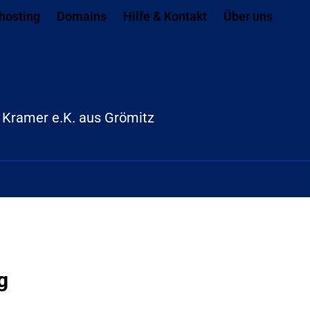
ach ganz unten springen
hosting
Domains
Hilfe & Kontakt
Über uns
k Kramer e.K. aus Grömitz
g