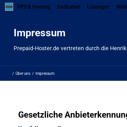
Zum Inhalt springen
Zum ersten Navigationslink springen
N
VPS & Hosting
Dedicated
Lösungen
Web
Impressum
Prepaid-Hoster.de vertreten durch die Henri
Über uns
Impressum
Gesetzliche Anbieterkennun