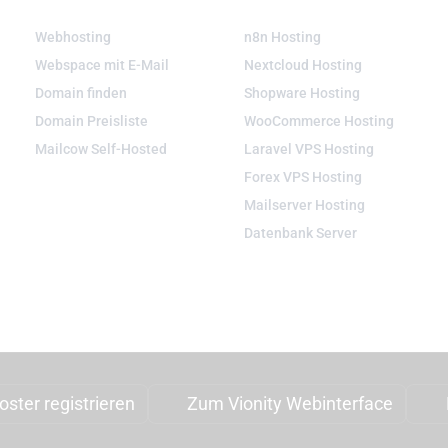
WEBHOSTING & DOMAIN
SERVER LÖSUNGEN
Webhosting
n8n Hosting
Webspace mit E-Mail
Nextcloud Hosting
Domain finden
Shopware Hosting
Domain Preisliste
WooCommerce Hosting
Mailcow Self-Hosted
Laravel VPS Hosting
Forex VPS Hosting
Mailserver Hosting
Datenbank Server
ster registrieren
Zum Vionity Webinterface