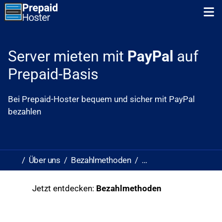
Zum Inhalt springen
Zum ersten Navigationslink springen
N
Server mieten mit
PayPal
auf
Prepaid-Basis
Bei Prepaid-Hoster bequem und sicher mit PayPal
bezahlen
Über uns
Bezahlmethoden
Mit PayPal auf Prepai
Jetzt entdecken:
Bezahlmethoden