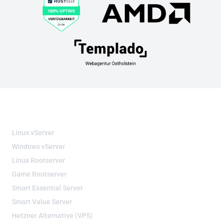
VIRTUELLE SERVER
Linux vServer
Windows vServer
Linux Rootserver
Game Rootserver
Smart Essential Server
Smart Value Server
Hetzner Alternative (VPS)