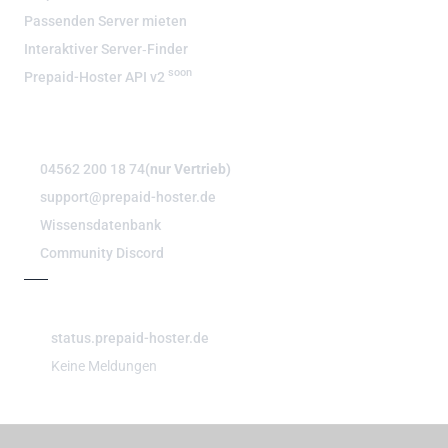
Passenden Server mieten
Interaktiver Server‑Finder
soon
Prepaid-Hoster API v2
BERATUNG & SUPPORT
04562 200 18 74
(nur Vertrieb)
support@prepaid-hoster.de
Wissensdatenbank
Community Discord
#PPHSTATUS
status.prepaid-hoster.de
Keine Meldungen