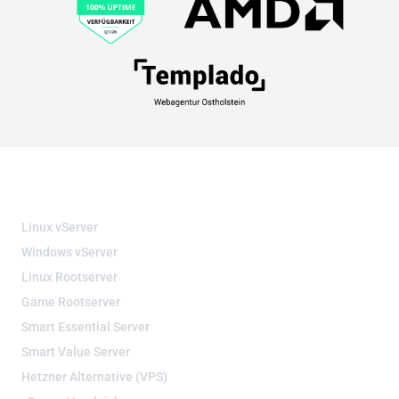
VIRTUELLE SERVER
Linux vServer
Windows vServer
Linux Rootserver
Game Rootserver
Smart Essential Server
Smart Value Server
Hetzner Alternative (VPS)