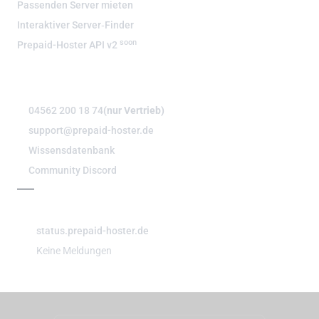
Passenden Server mieten
Interaktiver Server‑Finder
soon
Prepaid-Hoster API v2
BERATUNG & SUPPORT
04562 200 18 74
(nur Vertrieb)
support@prepaid-hoster.de
Wissensdatenbank
Community Discord
#PPHSTATUS
status.prepaid-hoster.de
Keine Meldungen