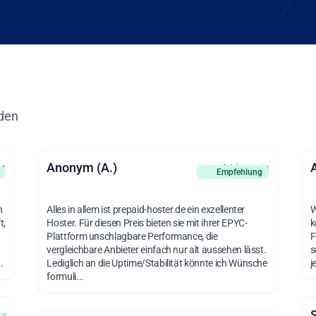
den
Anonym (A.)
at
vor 3 Monaten
Empfehlung
n
Alles in allem ist prepaid-hoster.de ein exzellenter
W
t,
Hoster. Für diesen Preis bieten sie mit ihrer EPYC-
k
Plattform unschlagbare Performance, die
F
vergleichbare Anbieter einfach nur alt aussehen lässt.
s
.
Lediglich an die Uptime/Stabilität könnte ich Wünsche
j
formuli...
he