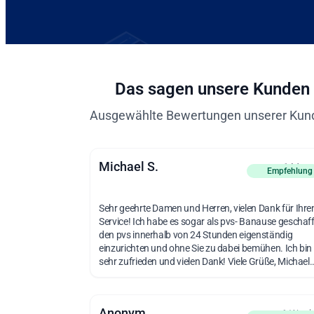
Das sagen unsere Kunden
Ausgewählte Bewertungen unserer Kun
Michael S.
vor 1 Mon
Empfehlung
Sehr geehrte Damen und Herren, vielen Dank für Ihre
Service! Ich habe es sogar als pvs- Banause geschaff
den pvs innerhalb von 24 Stunden eigenständig
einzurichten und ohne Sie zu dabei bemühen. Ich bin
sehr zufrieden und vielen Dank! Viele Grüße, Michael..
Anonym
vor 1 Woc