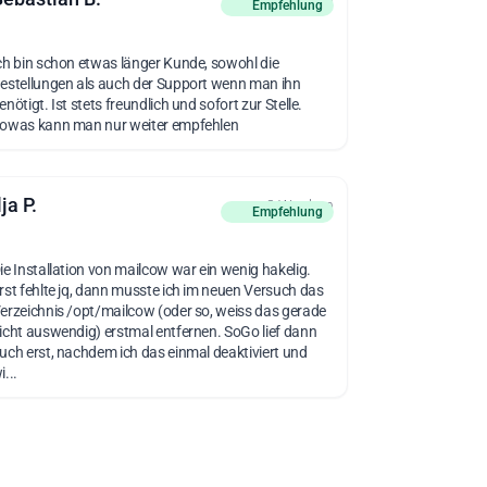
Empfehlung
ch bin schon etwas länger Kunde, sowohl die
estellungen als auch der Support wenn man ihn
enötigt. Ist stets freundlich und sofort zur Stelle.
owas kann man nur weiter empfehlen
lja P.
vor 3 Wochen
Empfehlung
ie Installation von mailcow war ein wenig hakelig.
rst fehlte jq, dann musste ich im neuen Versuch das
erzeichnis /opt/mailcow (oder so, weiss das gerade
icht auswendig) erstmal entfernen. SoGo lief dann
uch erst, nachdem ich das einmal deaktiviert und
i...