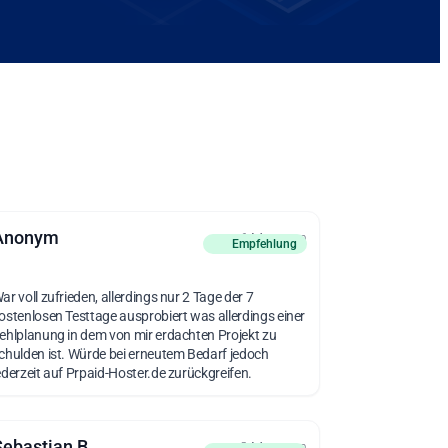
Anonym
vor 6 Monaten
Empfehlung
ar voll zufrieden, allerdings nur 2 Tage der 7
ostenlosen Testtage ausprobiert was allerdings einer
ehlplanung in dem von mir erdachten Projekt zu
chulden ist. Würde bei erneutem Bedarf jedoch
ederzeit auf Prpaid-Hoster.de zurückgreifen.
Sebastian B.
vor 2 Monaten