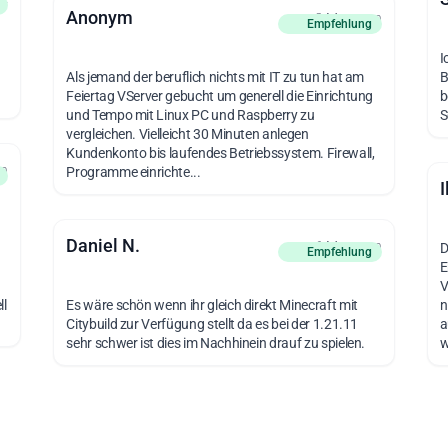
Anonym
vor 2 Monaten
Empfehlung
n
I
Als jemand der beruflich nichts mit IT zu tun hat am
B
Feiertag VServer gebucht um generell die Einrichtung
b
und Tempo mit Linux PC und Raspberry zu
S
vergleichen. Vielleicht 30 Minuten anlegen
Kundenkonto bis laufendes Betriebssystem. Firewall,
en
Programme einrichte...
I
Daniel N.
vor 6 Monaten
D
Empfehlung
E
V
ll
Es wäre schön wenn ihr gleich direkt Minecraft mit
n
Citybuild zur Verfügung stellt da es bei der 1.21.11
a
sehr schwer ist dies im Nachhinein drauf zu spielen.
w