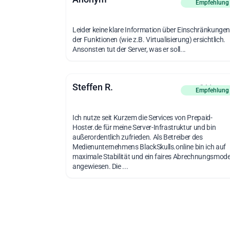
Empfehlung
Leider keine klare Information über Einschränkunge
der Funktionen (wie z.B. Virtualisierung) ersichtlich.
Ansonsten tut der Server, was er soll...
Steffen R.
vor 2 Monat
Empfehlung
Ich nutze seit Kurzem die Services von Prepaid-
Hoster.de für meine Server-Infrastruktur und bin
außerordentlich zufrieden. Als Betreiber des
Medienunternehmens BlackSkulls.online bin ich auf
maximale Stabilität und ein faires Abrechnungsmode
angewiesen. Die ...