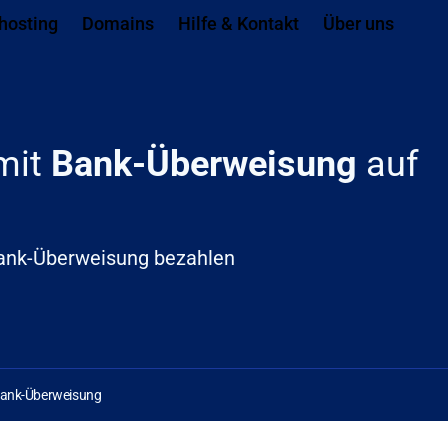
ach ganz unten springen
hosting
Domains
Hilfe & Kontakt
Über uns
 mit
Bank-Überweisung
auf
Bank-Überweisung bezahlen
 Bank-Überweisung