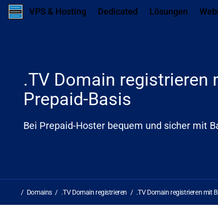
Zum Inhalt springen
Zum ersten Navigationslink springen
N
VPS & Hosting
Dedicated
Lösungen
Web
.TV Domain registrieren
Prepaid-Basis
Bei Prepaid-Hoster bequem und sicher mit 
Domains
.TV Domain registrieren
.TV Domain registrieren mit