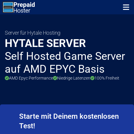
Zum Inhalt springen
Zum ersten Navigationslink springen
N
Direkt zum Konfigurator
Server für Hytale Hosting
HYTALE SERVER
Self Hosted Game Server
auf AMD EPYC Basis
AMD Epyc Performance
Niedrige Latenzen
100% Freiheit
Starte mit Deinem kostenlosen
Test!