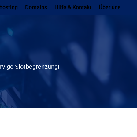
ach ganz unten springen
hosting
Domains
Hilfe & Kontakt
Über uns
rvige Slotbegrenzung!