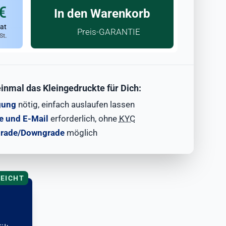
€
In den Warenkorb
at
Preis-GARANTIE
St.
einmal das Kleingedruckte für Dich:
gung
nötig, einfach auslaufen lassen
 und E-Mail
erforderlich, ohne
KYC
grade/Downgrade
möglich
REICHT