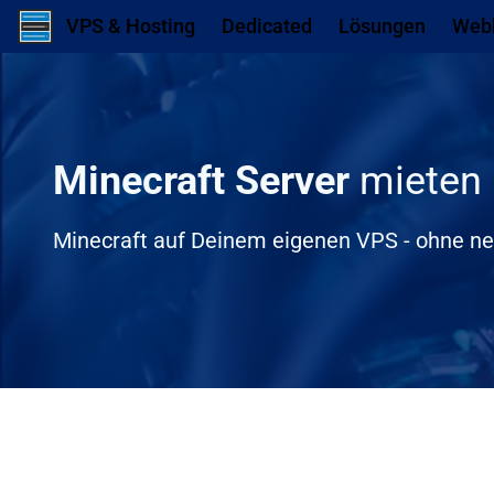
Zum Inhalt springen
Zum ersten Navigationslink springen
N
VPS & Hosting
Dedicated
Lösungen
Web
Minecraft Server
mieten
Minecraft auf Deinem eigenen VPS - ohne ne