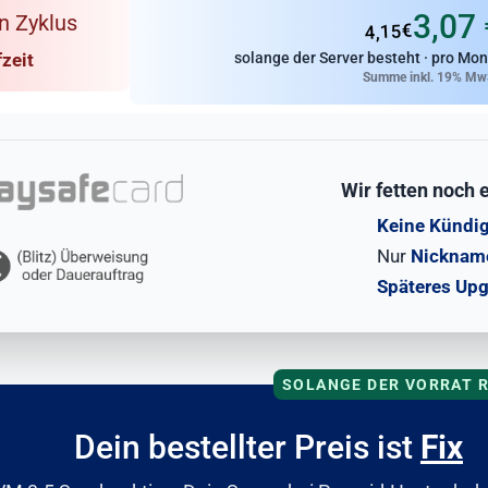
3,07 
n Zyklus
4,15€
zeit
solange der Server besteht ·
pro Mon
Summe inkl. 19% Mw
Wir fetten noch 
Keine Kündi
Nur
Nickname
Späteres Up
SOLANGE DER VORRAT 
Dein bestellter Preis ist
Fix