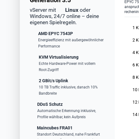
Generation 3.5
EPYC 754
anspruc
vServer mit
Linux
oder
recheni
Windows, 24/7 online – deine
eigenen Spielregeln.
1 K
AMD EPYC 7543P
2 K
Energieeffizienz mit außergewöhnlicher
Performance
4 K
KVM Virtualisierung
Echte Hardware-Power mit vollem
6 K
Root-Zugriff
8 K
2 GBit/s Uplink
10 TB Traffic inklusive, danach 10%
10 
Bandbreite
12 
DDoS Schutz
Automatische Erkennung inklusive,
14 
Profile wählbar, kein Aufpreis
Maincubes FRA01
Standort Deutschland, nahe Frankfurt