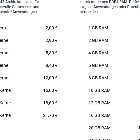
3 Architektur. Ideal für
durch modernen DDR4 RAM. Perfek
hsvolle Gameserver und
Lags in Anwendungen oder Datenb
ntensive Anwendungen
vermeiden.
ern
2,00 €
1 GB RAM
erne
2,90 €
2 GB RAM
erne
5,80 €
4 GB RAM
erne
8,40 €
6 GB RAM
erne
12,00 €
8 GB RAM
Kerne
15,00 €
10 GB RAM
Kerne
18,60 €
12 GB RAM
Kerne
21,70 €
16 GB RAM
20 GB RAM