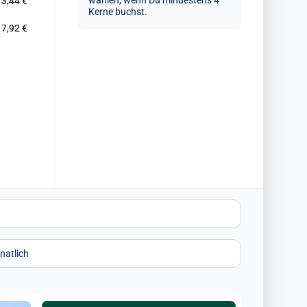
wählen, wenn Du mindestens 4
13,44 €
Kerne buchst.
17,92 €
natlich