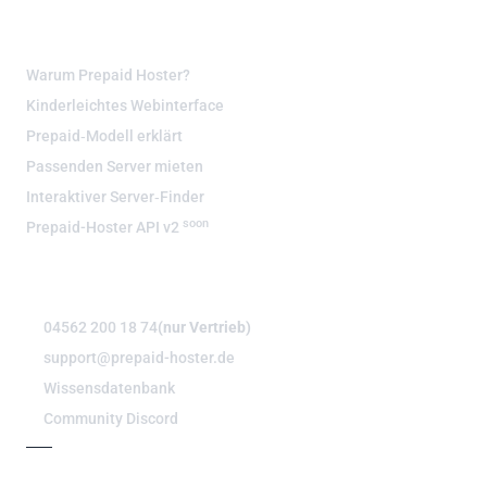
WISSENSWERT
Warum Prepaid Hoster?
Kinderleichtes Webinterface
Prepaid‑Modell erklärt
Passenden Server mieten
Interaktiver Server‑Finder
soon
Prepaid-Hoster API v2
BERATUNG & SUPPORT
04562 200 18 74
(nur Vertrieb)
support@prepaid-hoster.de
Wissensdatenbank
Community Discord
#PPHSTATUS