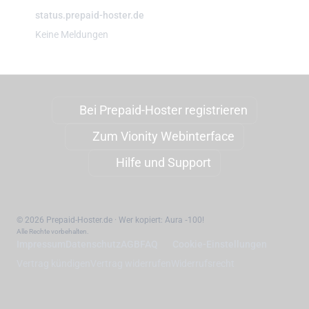
status.prepaid-hoster.de
Keine Meldungen
Bei Prepaid-Hoster registrieren
Zum Vionity Webinterface
Hilfe und Support
© 2026 Prepaid-Hoster.de · Wer kopiert: Aura ‑100!
Alle Rechte vorbehalten.
Impressum
Datenschutz
AGB
FAQ
Cookie-Einstellungen
Vertrag kündigen
Vertrag widerrufen
Widerrufsrecht