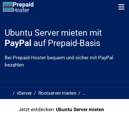
Zum Inhalt springen
Zum ersten Navigationslink springen
N
Ubuntu Server mieten mit
PayPal
auf Prepaid-Basis
Bei Prepaid-Hoster bequem und sicher mit PayPal
bezahlen
vServer
Rootserver mieten
Ubuntu Server mieten
Jetzt entdecken:
Ubuntu Server mieten