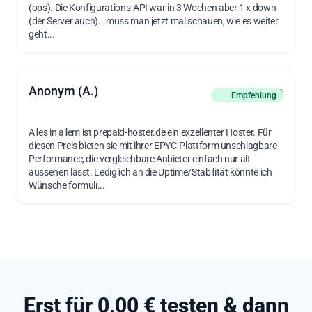
(ops). Die Konfigurations-API war in 3 Wochen aber 1 x down
(der Server auch)...muss man jetzt mal schauen, wie es weiter
geht...
Anonym (A.)
vor 3 Monaten
Empfehlung
Alles in allem ist prepaid-hoster.de ein exzellenter Hoster. Für
diesen Preis bieten sie mit ihrer EPYC-Plattform unschlagbare
Performance, die vergleichbare Anbieter einfach nur alt
aussehen lässt. Lediglich an die Uptime/Stabilität könnte ich
Wünsche formuli...
Erst für 0,00 € testen & dann