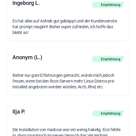
Ingeborg L.
vor 3 Monaten
Empfehlung
Es hat alles auf Anhieb gut geklappt und der Kundenservice
hat prompt reagiert! Bisher super zufrieden, ich hoffe das
bleibt so!
Anonym (L.)
vor 3 Wochen
Empfehlung
Bisher nur gute Erfahrungen gemacht, würde mich jedoch
freuen, wenn bei den Root-Servern mehr Linux Distros pre-
installed angeboten werden würden; Arch, Rhel, etc.
Ilja P.
vor 3 Wochen
Empfehlung
Die Installation von mailcow war ein wenig hakelig. Erst fehlte
jq, dann musste ich im neuen Versuch das Verzeichnis