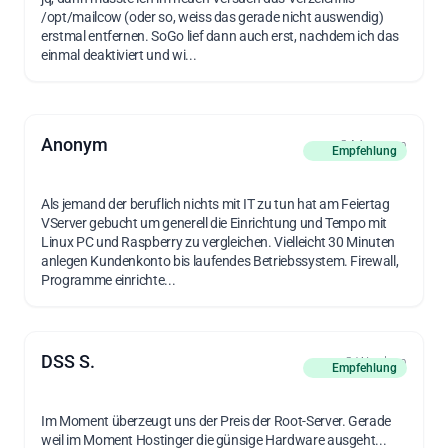
/opt/mailcow (oder so, weiss das gerade nicht auswendig)
erstmal entfernen. SoGo lief dann auch erst, nachdem ich das
einmal deaktiviert und wi...
Anonym
vor 2 Monaten
Empfehlung
Als jemand der beruflich nichts mit IT zu tun hat am Feiertag
VServer gebucht um generell die Einrichtung und Tempo mit
Linux PC und Raspberry zu vergleichen. Vielleicht 30 Minuten
anlegen Kundenkonto bis laufendes Betriebssystem. Firewall,
Programme einrichte...
DSS S.
vor 2 Wochen
Empfehlung
Im Moment überzeugt uns der Preis der Root-Server. Gerade
weil im Moment Hostinger die günsige Hardware ausgeht...