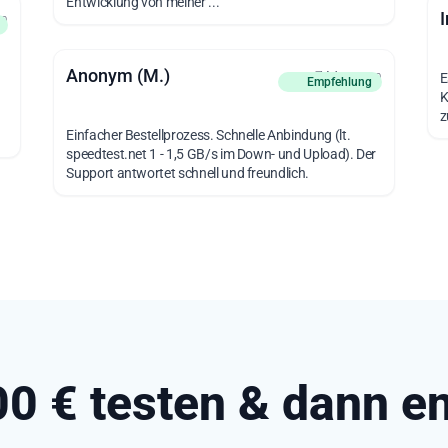
Entwicklung von meiner ...
I
en
Anonym (M.)
vor 7 Monaten
E
Empfehlung
K
z
Einfacher Bestellprozess. Schnelle Anbindung (lt.
speedtest.net 1 - 1,5 GB/s im Down- und Upload). Der
Support antwortet schnell und freundlich.
,00 € testen & dann e