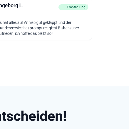
ngeborg L.
vor 3 Monaten
Empfehlung
s hat alles auf Anhieb gut geklappt und der
undenservice hat prompt reagiert! Bisher super
ufrieden, ich hoffe das bleibt so!
ntscheiden!