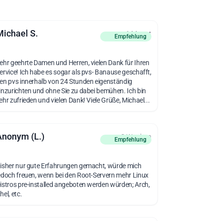
Michael S.
vor 1 Monat
Empfehlung
ehr geehrte Damen und Herren, vielen Dank für Ihren
ervice! Ich habe es sogar als pvs- Banause geschafft,
en pvs innerhalb von 24 Stunden eigenständig
inzurichten und ohne Sie zu dabei bemühen. Ich bin
ehr zufrieden und vielen Dank! Viele Grüße, Michael...
Anonym (L.)
vor 3 Wochen
Empfehlung
isher nur gute Erfahrungen gemacht, würde mich
edoch freuen, wenn bei den Root-Servern mehr Linux
istros pre-installed angeboten werden würden; Arch,
hel, etc.