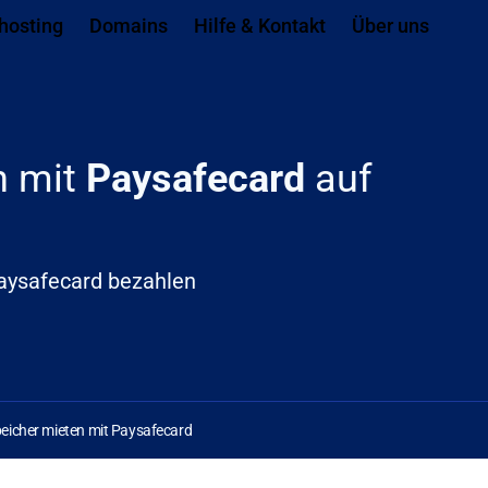
ach ganz unten springen
hosting
Domains
Hilfe & Kontakt
Über uns
n mit
Paysafecard
auf
aysafecard bezahlen
eicher mieten mit Paysafecard