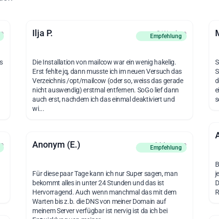
Ilja P.
en
vor 3 Wochen
Empfehlung
s
Die Installation von mailcow war ein wenig hakelig.
S
Erst fehlte jq, dann musste ich im neuen Versuch das
S
Verzeichnis /opt/mailcow (oder so, weiss das gerade
d
nicht auswendig) erstmal entfernen. SoGo lief dann
e
auch erst, nachdem ich das einmal deaktiviert und
s
wi...
Anonym (E.)
en
vor 6 Monaten
Empfehlung
B
Für diese paar Tage kann ich nur Super sagen, man
j
bekommt alles in unter 24 Stunden und das ist
D
Hervorragend. Auch wenn manchmal das mit dem
R
Warten bis z.b. die DNS von meiner Domain auf
meinem Server verfügbar ist nervig ist da ich bei