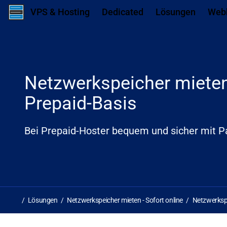
Zum Inhalt springen
Zum ersten Navigationslink springen
N
VPS & Hosting
Dedicated
Lösungen
Web
Netzwerkspeicher miete
Prepaid-Basis
Bei Prepaid-Hoster bequem und sicher mit P
Lösungen
Netzwerkspeicher mieten - Sofort online
Netzwerksp