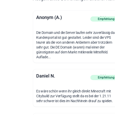
Anonym (A.)
vor 8 Monat
Empfehlung
Die Domain und die Server laufen sehr zuverlässig da
Kundenportal ist gut gestaltet. Leider sind die VPS
teurer als die von anderen Anbietern aber trotzdem
sehr gut. Die DE Domain (waren) mal einer der
günstigsten auf dem Markt mitlereeile Mittelfeld.
Auflade...
Daniel N.
vor 6 Monat
Empfehlung
Es wäre schön wenn ihr gleich direkt Minecraft mit
Citybuild zur Verfügung stellt da es bei der 1.21.11
sehr schwer ist dies im Nachhinein drauf zu spielen.