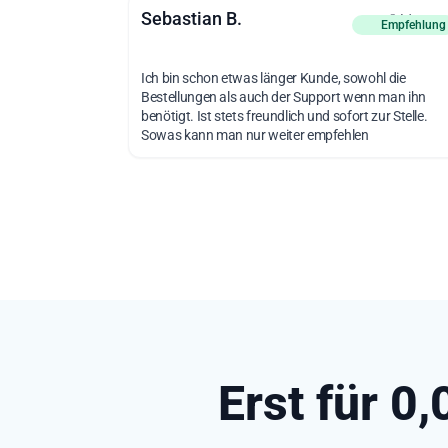
Sebastian B.
vor 2 Monat
Empfehlung
Ich bin schon etwas länger Kunde, sowohl die
Bestellungen als auch der Support wenn man ihn
benötigt. Ist stets freundlich und sofort zur Stelle.
Sowas kann man nur weiter empfehlen
Erst für 0